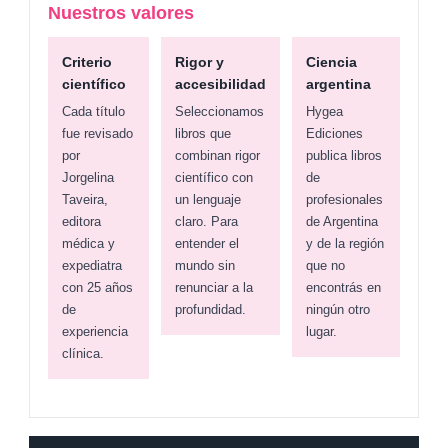
Nuestros valores
Criterio
Rigor y
Ciencia
científico
accesibilidad
argentina
Cada título
Seleccionamos
Hygea
fue revisado
libros que
Ediciones
por
combinan rigor
publica libros
Jorgelina
científico con
de
Taveira,
un lenguaje
profesionales
editora
claro. Para
de Argentina
médica y
entender el
y de la región
expediatra
mundo sin
que no
con 25 años
renunciar a la
encontrás en
de
profundidad.
ningún otro
experiencia
lugar.
clínica.