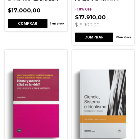
temas y perspectivas en el
$17.000,00
siglo XX
-
10
%
OFF
$17.910,00
1
en stock
$19.900,00
23
en stock