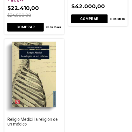
-
10
%
OFF
John Berger
$42.000,00
$22.410,00
$24.900,00
11
en stock
35
en stock
Religio Medici: la religión de
un médico