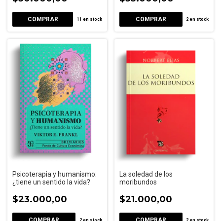
11
en stock
2
en stock
Psicoterapia y humanismo:
La soledad de los
¿tiene un sentido la vida?
moribundos
$23.000,00
$21.000,00
2
en stock
2
en stock