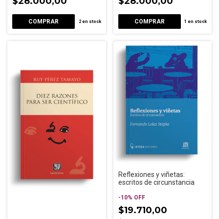
$28.000,00
$28.000,00
2
en stock
1
en stock
Reflexiones y viñetas:
escritos de circunstancia
-
10
%
OFF
$19.710,00