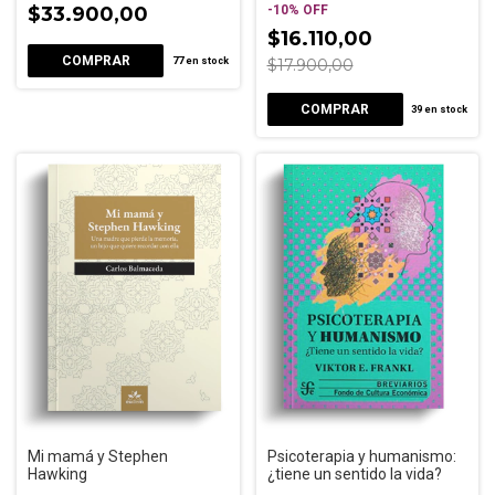
$33.900,00
-
10
%
OFF
$16.110,00
77
en stock
$17.900,00
39
en stock
Mi mamá y Stephen
Psicoterapia y humanismo:
Hawking
¿tiene un sentido la vida?