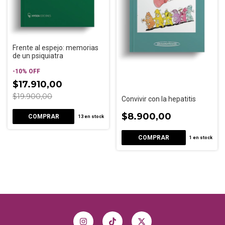
Frente al espejo: memorias
de un psiquiatra
-
10
%
OFF
$17.910,00
$19.900,00
Convivir con la hepatitis
$8.900,00
13
en stock
1
en stock