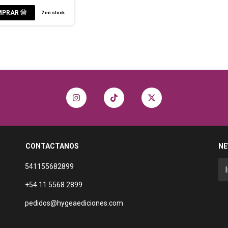
2
en stock
CONTACTANOS
NE
541155682899
+54 11 5568 2899
pedidos@hygeaediciones.com