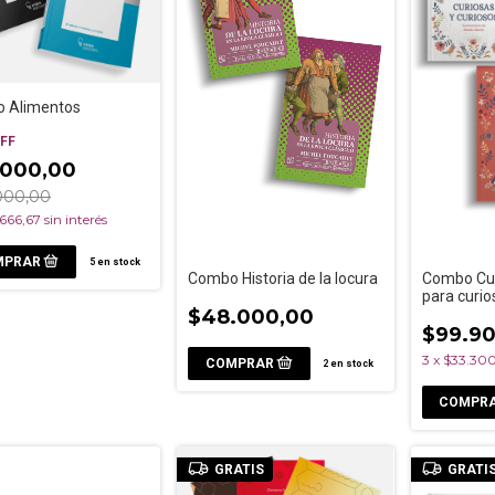
 Alimentos
FF
.000,00
000,00
.666,67
sin interés
5
en stock
Combo Historia de la locura
Combo Cu
para curio
$48.000,00
y 3
$99.9
3
x
$33.30
2
en stock
GRATIS
GRATI