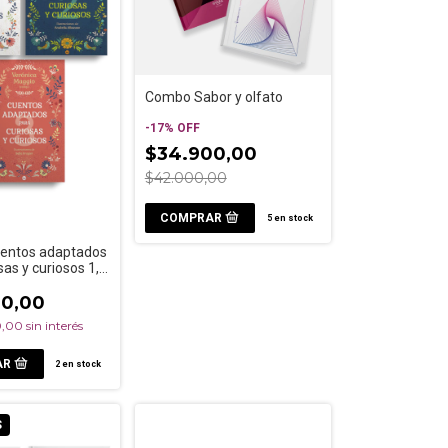
Combo Sabor y olfato
-
17
%
OFF
$34.900,00
$42.000,00
5
en stock
entos adaptados
sas y curiosos 1, 2
00,00
0,00
sin interés
2
en stock
S