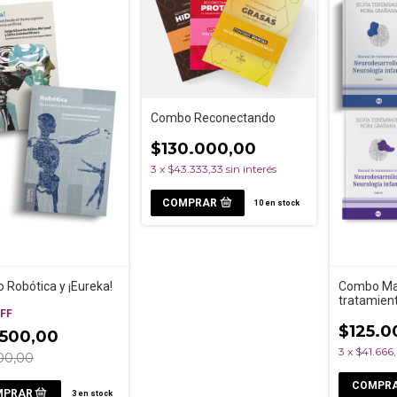
Combo Reconectando
$130.000,00
3
x
$43.333,33
sin interés
10
en stock
Robótica y ¡Eureka!
Combo Ma
tratamien
FF
neurodesar
neurología 
$125.0
.500,00
tomos)
3
x
$41.666
00,00
3
en stock