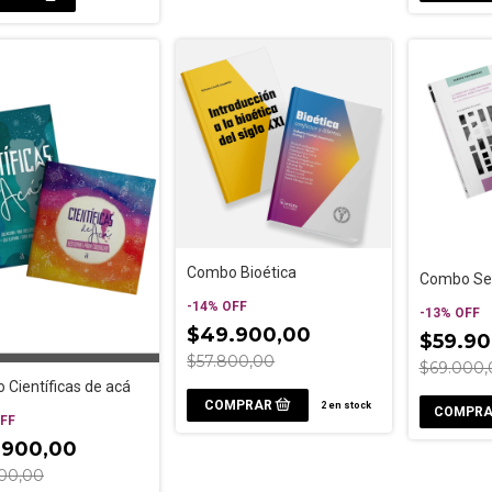
Combo Bioética
Combo Ser
-
14
%
OFF
-
13
%
OFF
$49.900,00
$59.90
$57.800,00
$69.000,
Científicas de acá
2
en stock
FF
.900,00
00,00