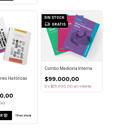
SIN STOCK
GRATIS
Combo Medicina Interna
$99.000,00
ies Históricas
3
x
$33.000,00
sin interés
0,00
00
10
en stock