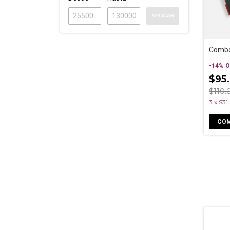
APLICAR
Combo
-
14
%
O
$95
$110.
3
x
$31