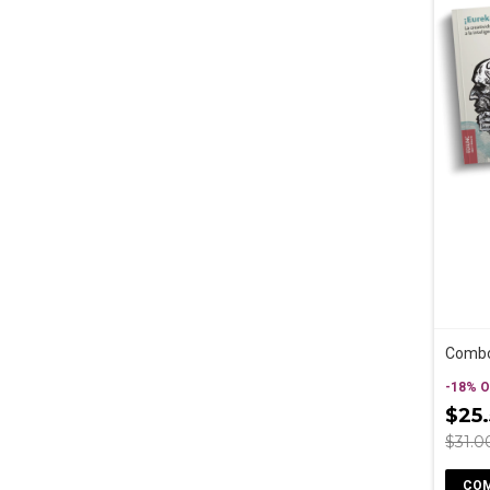
Combo 
-
18
%
O
$25
$31.0