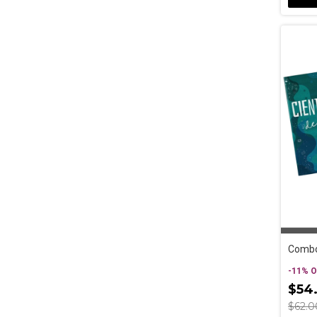
Combo 
-
11
%
O
$54
$62.0