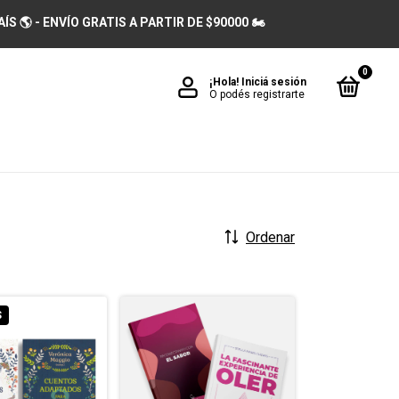
 🌎 - ENVÍO GRATIS A PARTIR DE $90000 🏍️
0
¡Hola!
Iniciá sesión
O podés registrarte
Ordenar
S