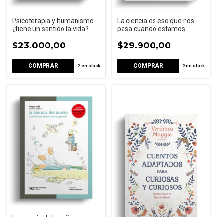
Psicoterapia y humanismo:
La ciencia es eso que nos
¿tiene un sentido la vida?
pasa cuando estamos
ocupados haciendo otra
$23.000,00
cosa
$29.900,00
2
en stock
2
en stock