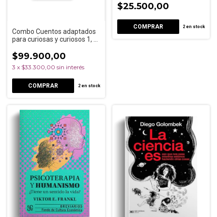
$25.500,00
2
en stock
Combo Cuentos adaptados
para curiosas y curiosos 1, 2
y 3
$99.900,00
3
x
$33.300,00
sin interés
2
en stock