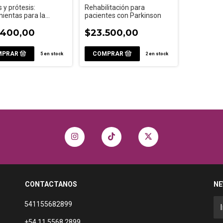
s y prótesis:
Rehabilitación para
ientas para la
pacientes con Parkinson
litación
.400,00
$23.500,00
5
en stock
2
en stock
CONTACTANOS
NE
541155682899
+54 11 5568 2899