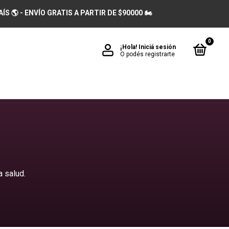
 🌎 - ENVÍO GRATIS A PARTIR DE $90000 🏍️
0
¡Hola!
Iniciá sesión
O podés registrarte
a salud.