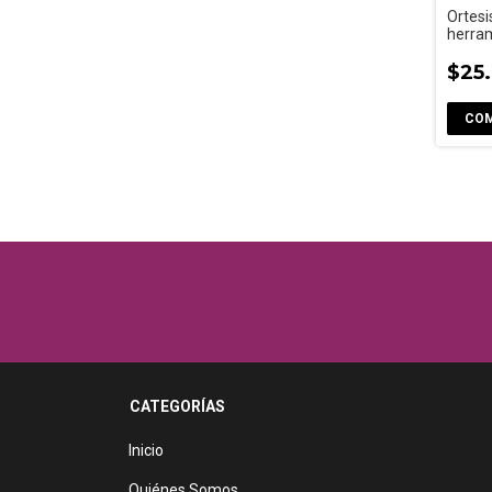
Ortesi
herram
rehabi
$25
CATEGORÍAS
Inicio
Quiénes Somos