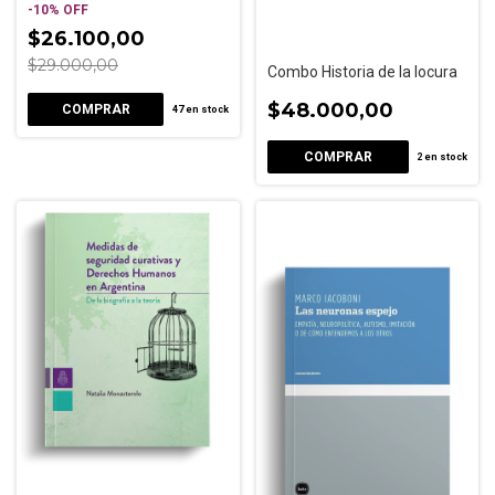
ambulatorios
-
10
%
OFF
$26.100,00
$29.000,00
Combo Historia de la locura
$48.000,00
47
en stock
2
en stock