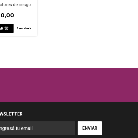
ctores de riesgo
00,00
1
en stock
WSLETTER