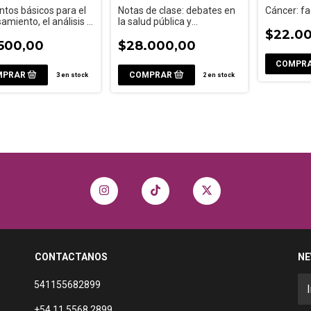
tos básicos para el
Notas de clase: debates en
Cáncer: fa
amiento, el análisis y
la salud pública y
erpretación de la
epidemiología
$22.0
ación estadística en
.500,00
$28.000,00
3
en stock
2
en stock
CONTACTANOS
NE
541155682899
+54 11 5568 2899