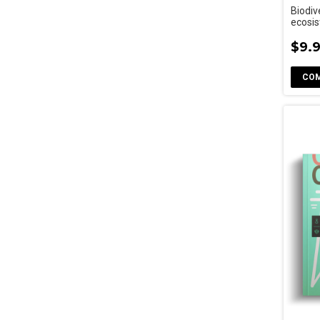
Biodiv
ecosis
en fu
$9.