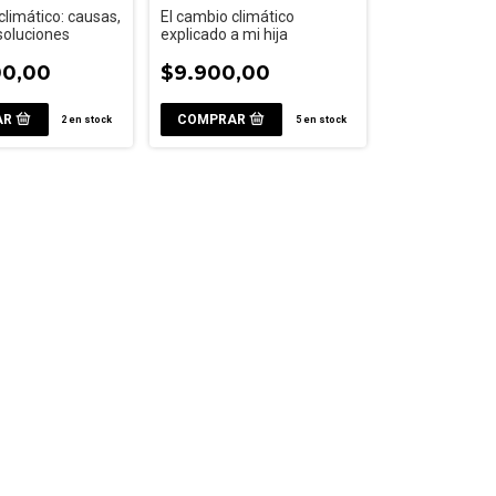
climático: causas,
El cambio climático
soluciones
explicado a mi hija
00,00
$9.900,00
2
en stock
5
en stock