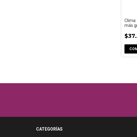
Clima:
más gr
tiemp
$37
CATEGORÍAS