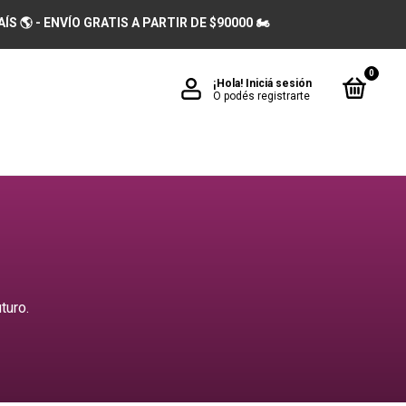
 🌎 - ENVÍO GRATIS A PARTIR DE $90000 🏍️
0
¡Hola!
Iniciá sesión
O podés registrarte
turo.